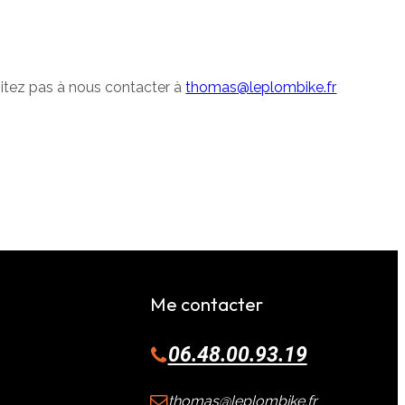
sitez pas à nous contacter à
thomas@leplombike.fr
Me contacter
06.48.00.93.19
thomas@leplombike.fr