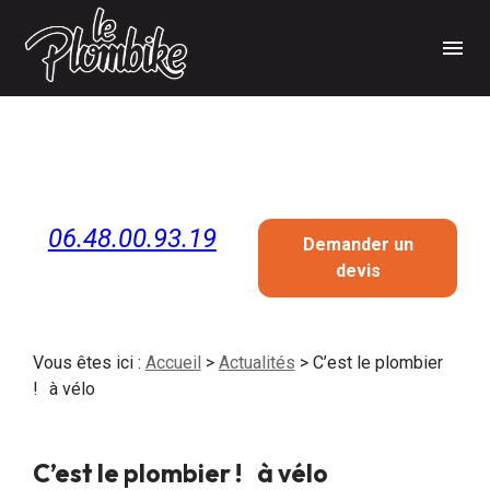
Panneau de gestion des cookies
menu
06.48.00.93.19
Demander un
devis
Vous êtes ici :
Accueil
>
Actualités
> C’est le plombier
! à vélo
C’est le plombier ! à vélo